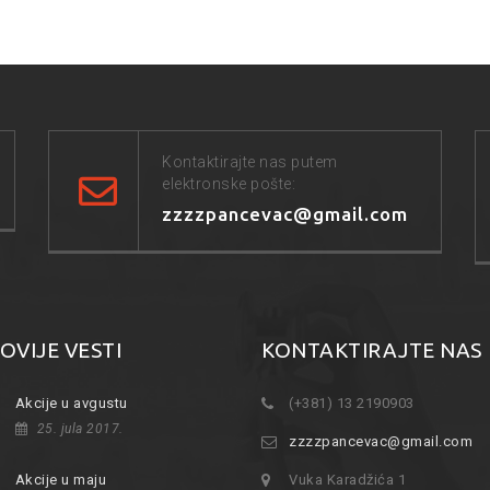
Kontaktirajte nas putem
elektronske pošte:
zzzzpancevac@gmail.com
OVIJE VESTI
KONTAKTIRAJTE NAS
Akcije u avgustu
(+381) 13 2190903
25. jula 2017.
zzzzpancevac@gmail.com
Akcije u maju
Vuka Karadžića 1