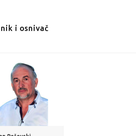
nik i osnivač
an Peševski