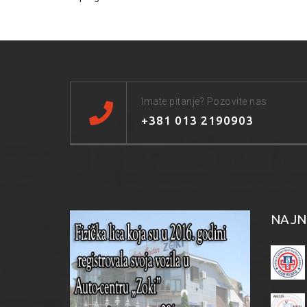
Imate pitanje? Pozovite nas
+381 013 2190903
NAJN