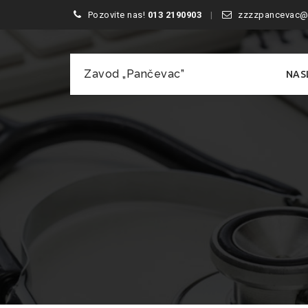
Pozovite nas!
013 2190903
zzzzpancevac@
Skip
Zavod „Pančevac”
NAS
to
content